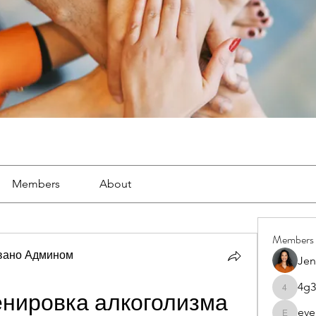
Members
About
Members
вано Админом
Jen
4g3
4g3lgj7o
енировка алкоголизма
eve