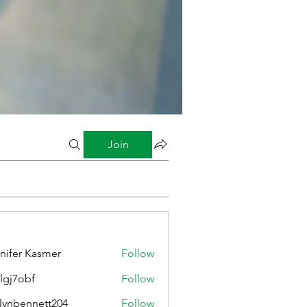
Join
nifer Kasmer
Follow
lgj7obf
Follow
bf
lynbennett204
Follow