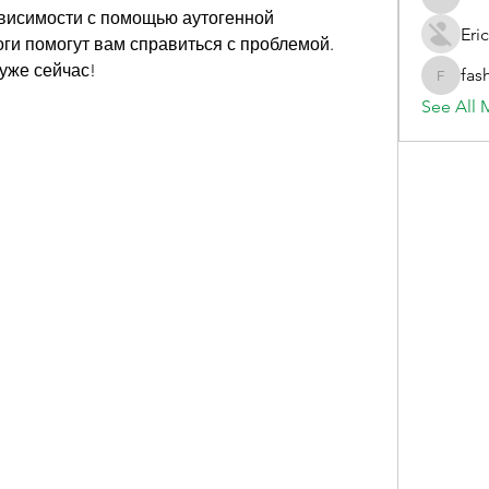
evelynb
ависимости с помощью аутогенной 
Eric
ги помогут вам справиться с проблемой. 
уже сейчас!
fas
fashionl
See All 