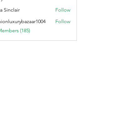
ennett204
a Sinclair
Follow
hionluxurybazaar1004
Follow
uxurybazaar1004
Members (185)