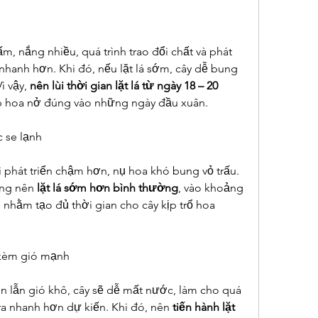
m, nắng nhiều, quá trình trao đổi chất và phát 
 nhanh hơn. Khi đó, nếu lặt lá sớm, cây dễ bung 
ì vậy, 
nên lùi thời gian lặt lá từ ngày 18 – 20 
úp hoa nở đúng vào những ngày đầu xuân.
c se lạnh
ai phát triển chậm hơn, nụ hoa khó bung vỏ trấu. 
ng nên 
lặt lá sớm hơn bình thường
, vào khoảng 
, nhằm tạo đủ thời gian cho cây kịp trổ hoa 
g kèm gió mạnh
 lẫn gió khô, cây sẽ dễ mất nước, làm cho quá 
 ra nhanh hơn dự kiến. Khi đó, nên 
tiến hành lặt 