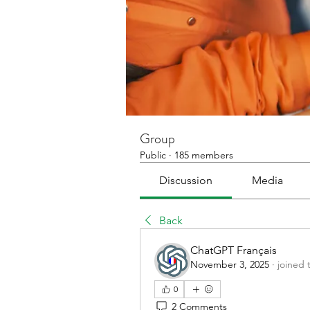
Group
Public
·
185 members
Discussion
Media
Back
ChatGPT Français
November 3, 2025
·
joined 
0
2 Comments