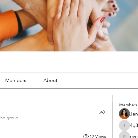
Members
About
Members
Jen
the group.
4g3
4g3lgj7o
eve
12 Views