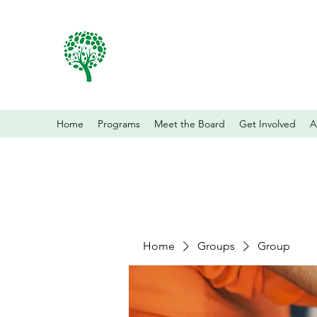
Home
Programs
Meet the Board
Get Involved
A
Home
Groups
Group