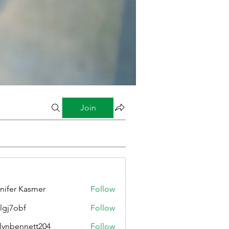
Join
nifer Kasmer
Follow
lgj7obf
Follow
bf
lynbennett204
Follow