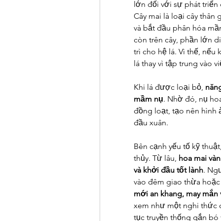
lớn đối với sự phát triển
Cây mai là loại cây thân
và bắt đầu phân hóa mầm
còn trên cây, phần lớn 
trì cho hệ lá. Vì thế, nếu
lá thay vì tập trung vào v
Khi lá được loại bỏ, 
năng
mầm nụ
. Nhờ đó, nụ ho
đồng loạt, tạo nên hình 
đầu xuân.
Bên cạnh yếu tố kỹ thuật
thủy. Từ lâu, 
hoa mai và
và khởi đầu tốt lành
. Ngư
vào đêm giao thừa hoặc
mới an khang, may mắn 
xem như một nghi thức ch
tục truyền thống gắn bó