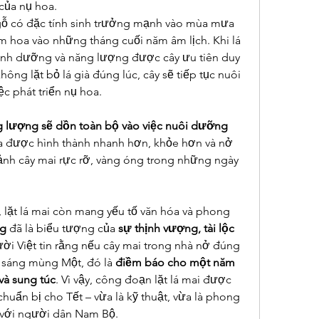
 của nụ hoa.
 gỗ có đặc tính sinh trưởng mạnh vào mùa mưa 
 hoa vào những tháng cuối năm âm lịch. Khi lá 
dinh dưỡng và năng lượng được cây ưu tiên duy 
 không lặt bỏ lá già đúng lúc, cây sẽ tiếp tục nuôi 
iệc phát triển nụ hoa.
 lượng sẽ dồn toàn bộ vào việc nuôi dưỡng 
a được hình thành nhanh hơn, khỏe hơn và nở 
ảnh cây mai rực rỡ, vàng óng trong những ngày 
, lặt lá mai còn mang yếu tố văn hóa và phong 
ng
 đã là biểu tượng của 
sự thịnh vượng, tài lộc 
ời Việt tin rằng nếu cây mai trong nhà nở đúng 
 sáng mùng Một, đó là 
điềm báo cho một năm 
và sung túc
. Vì vậy, công đoạn lặt lá mai được 
uẩn bị cho Tết – vừa là kỹ thuật, vừa là phong 
 với người dân Nam Bộ.