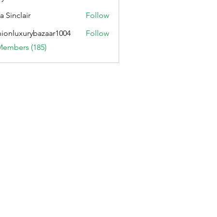
ennett204
a Sinclair
Follow
hionluxurybazaar1004
Follow
uxurybazaar1004
Members (185)