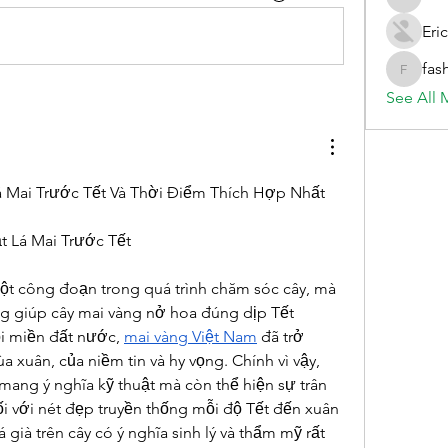
evelynb
Eric
fas
fashionl
See All 
Lá Mai Trước Tết Và Thời Điểm Thích Hợp Nhất
ặt Lá Mai Trước Tết
một công đoạn trong quá trình chăm sóc cây, mà 
ng giúp cây mai vàng nở hoa đúng dịp Tết 
 miền đất nước, 
mai vàng Việt Nam
 đã trở 
 xuân, của niềm tin và hy vọng. Chính vì vậy, 
 mang ý nghĩa kỹ thuật mà còn thể hiện sự trân 
i với nét đẹp truyền thống mỗi độ Tết đến xuân 
á già trên cây có ý nghĩa sinh lý và thẩm mỹ rất 