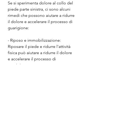
Se si sperimenta dolore al collo del 
piede parte sinistra, ci sono alcuni 
rimedi che possono aiutare a ridurre 
il dolore e accelerare il processo di 
guarigione:
- Riposo e immobilizzazione: 
Riposare il piede e ridurre l'attività 
fisica può aiutare a ridurre il dolore 
e accelerare il processo di 
guarigione.
- Applicazione di ghiaccio: 
L'applicazione di ghiaccio sulla zona 
del collo del piede può aiutare a 
ridurre il gonfiore e il dolore.
- Massaggio e stretching: Il 
massaggio e lo stretching possono 