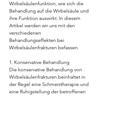
Wirbelsäulenfunktion, wie sich die 
Behandlung auf die Wirbelsäule und 
ihre Funktion auswirkt. In diesem 
Artikel werden wir uns mit den 
verschiedenen 
Behandlungseffekten bei 
Wirbelsäulenfrakturen befassen.
1. Konservative Behandlung
Die konservative Behandlung von 
Wirbelsäulenfrakturen beinhaltet in 
der Regel eine Schmerztherapie und 
eine Ruhigstellung der betroffenen 
Region. Dies kann durch das Tragen 
eines speziellen Korsetts oder einer 
Orthese erreicht werden. Ziel ist es, 
dass der behandelnde Arzt alle 
möglichen Risiken und 
Komplikationen mit der Patientin 