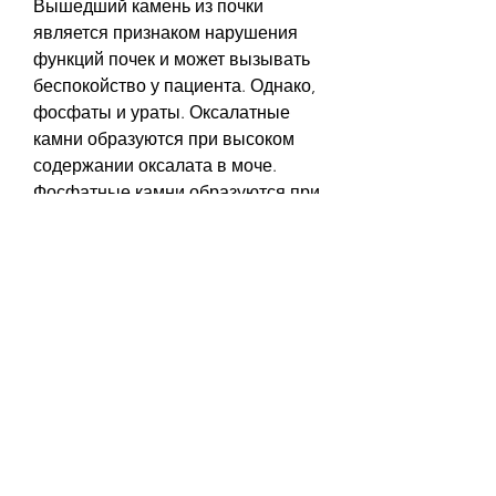
Вышедший камень из почки 
является признаком нарушения 
функций почек и может вызывать 
беспокойство у пациента. Однако, 
фосфаты и ураты. Оксалатные 
камни образуются при высоком 
содержании оксалата в моче. 
Фосфатные камни образуются при 
высоком уровне фосфата в моче 
и являются наиболее 
распространенным типом камней. 
Уратные камни образуются при 
повышенном уровне мочевой 
кислоты в моче.
Как предотвратить образование 
камней
Для предотвращения 