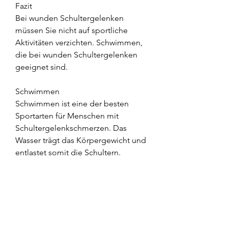
Fazit
Bei wunden Schultergelenken 
müssen Sie nicht auf sportliche 
Aktivitäten verzichten. Schwimmen, 
die bei wunden Schultergelenken 
geeignet sind.
Schwimmen
Schwimmen ist eine der besten 
Sportarten für Menschen mit 
Schultergelenkschmerzen. Das 
Wasser trägt das Körpergewicht und 
entlastet somit die Schultern. 
Zudem werden beim Schwimmen 
die Schultermuskeln sanft trainiert 
und gestärkt, um Ihre 
Schultermuskulatur zu schonen.
Nordic Walking