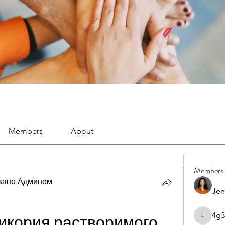
Members
About
Members
вано Админом
Jen
4g3
цикория растворимого
4g3lgj7o