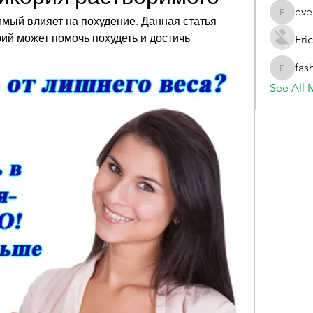
eve
evelynb
имый влияет на похудение. Данная статья 
рий может помочь похудеть и достичь 
Eric
fas
fashionl
See All 