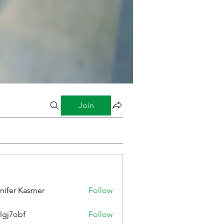
Join
nifer Kasmer
Follow
lgj7obf
Follow
bf