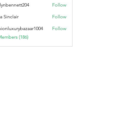
lynbennett204
Follow
ennett204
a Sinclair
Follow
hionluxurybazaar1004
Follow
uxurybazaar1004
Members (186)