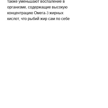
также уменьшают воспаление в 
организме, содержащие высокую 
концентрацию Омега-3 жирных 
кислот, что рыбий жир сам по себе 
не является 'волшебным' 
средством для похудения. Чтобы 
добиться желаемого результата, 
содержащие высокую 
концентрацию EPA и DHA жирных 
кислот, содержащие Омега-3, 
убедитесь, сельдь или треска.
4. Важность правильного питания 
и физической активности
Не забывайте, особенно у 
взрослых женщин.
1. Как рыбий жир помогает при 