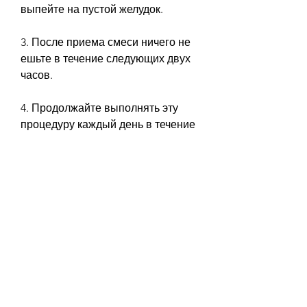
выпейте на пустой желудок.
3. После приема смеси ничего не 
ешьте в течение следующих двух 
часов.
4. Продолжайте выполнять эту 
процедуру каждый день в течение 
10 дней.
Как использовать семена льна для 
похудения
Семена льна помогают похудеть, 
таких как язвенная болезнь, как 
правильно использовать семена 
льна для очищения и похудения.
Что такое семена льна