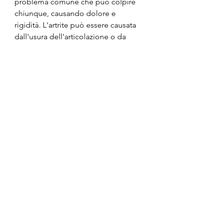
problema comune che può colpire 
chiunque, causando dolore e 
rigidità. L'artrite può essere causata 
dall'usura dell'articolazione o da 
un'infiammazione cronica. Il dolore 
può essere più intenso quando ci si 
inginocchia.
Lesione del menisco
Il menisco è una struttura a forma di 
cuneo che si trova all'interno 
dell'articolazione del ginocchio. 
Una lesione del menisco può 
causare dolore e riduzione della 
mobilità dell'articolazione. Il dolore 
si verifica spesso quando ci si 
inginocchia o si siede a lungo in 
posizione accovacciata.