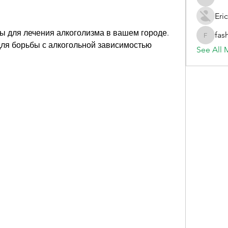
evelynb
Eric
 для лечения алкоголизма в вашем городе. 
fas
fashionl
я борьбы с алкогольной зависимостью 
See All 