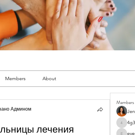
Members
About
Members
вано Админом
Jen
4g3
4g3lgj7o
льницы лечения 
eve