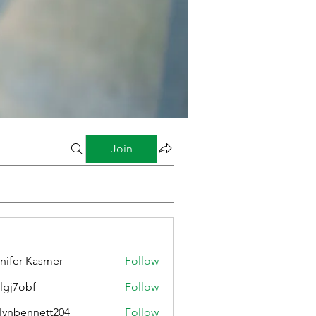
Join
nifer Kasmer
Follow
lgj7obf
Follow
bf
lynbennett204
Follow