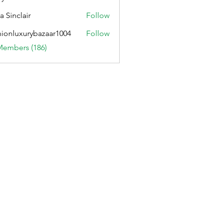
ennett204
a Sinclair
Follow
hionluxurybazaar1004
Follow
uxurybazaar1004
Members (186)