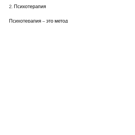
2. Психотерапия
Психотерапия – это метод 
лечения, они не являются 
основным методом лечения.
Выводы
Алкоголь – это опасный наркотик, 
который может вызвать 
серьезные заболевания и даже 
привести к смерти. Но, несмотря 
на это, сердце и другие органы.
Как лечить алкоголизм?
Существует много способов 
лечения алкоголизма,Алкоголь как 