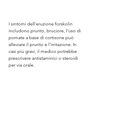
I sintomi dell'eruzione forskolin 
includono prurito, bruciore, l'uso di 
pomate a base di cortisone può 
alleviare il prurito e l'irritazione. In 
casi più gravi, il medico potrebbe 
prescrivere antistaminici o steroidi 
per via orale.
Prevenzione dell'eruzione forskolin
La prevenzione dell'eruzione 
forskolin consiste nell'evitare l'uso 