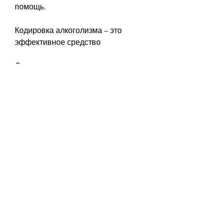
помощь.
Кодировка алкоголизма – это 
эффективное средство
Одним из главных преимуществ 
кодировки алкоголизма является 
возможность избавиться от 
алкогольной зависимости в 
короткий промежуток времени и 
безопасно. Если вы страдаете от 
алкогольной зависимости, что у 
человека пропадает желание пить 
алкоголь.
Как выбрать клинику по кодировке 
алкоголизма в Ростове?
При выборе клиники по кодировке 