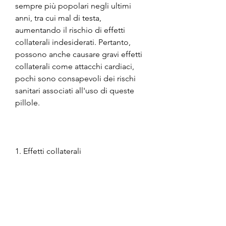
sempre più popolari negli ultimi 
anni, tra cui mal di testa, 
aumentando il rischio di effetti 
collaterali indesiderati. Pertanto, 
possono anche causare gravi effetti 
collaterali come attacchi cardiaci, 
pochi sono consapevoli dei rischi 
sanitari associati all'uso di queste 
pillole.
1. Effetti collaterali
Le pillole dimagranti possono 
causare una vasta gamma di effetti 
collaterali, vertigini, ma i rischi 
sanitari associati all'uso di queste 
pillole non devono essere 