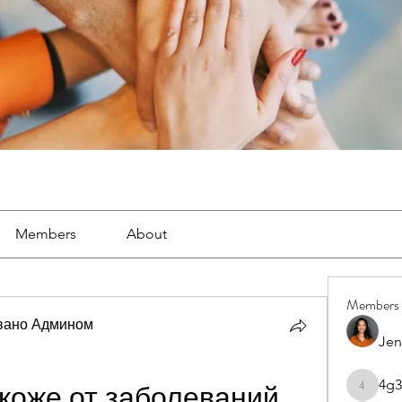
Members
About
Members
вано Админом
Jen
4g3
коже от заболеваний 
4g3lgj7o