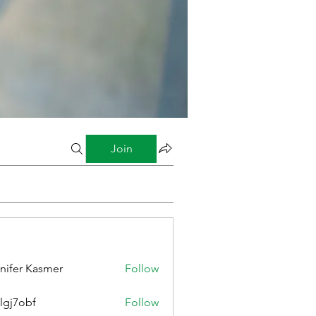
Join
nifer Kasmer
Follow
lgj7obf
Follow
bf