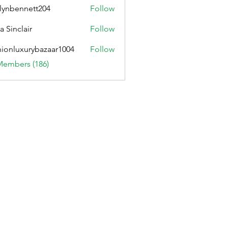
lynbennett204
Follow
ennett204
a Sinclair
Follow
hionluxurybazaar1004
Follow
uxurybazaar1004
Members (186)