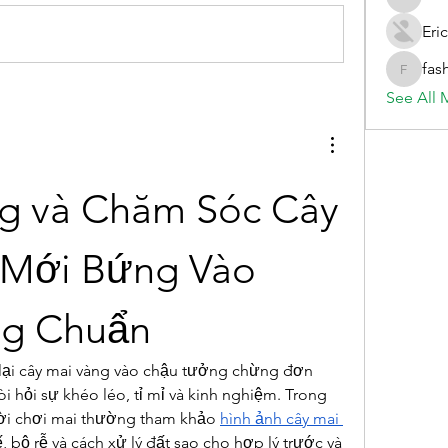
evelynb
Eric
fas
fashionl
See All 
g và Chăm Sóc Cây 
 Mới Bứng Vào 
g Chuẩn
 lại cây mai vàng vào chậu tưởng chừng đơn 
i hỏi sự khéo léo, tỉ mỉ và kinh nghiệm. Trong 
ười chơi mai thường tham khảo 
hình ảnh cây mai 
 bộ rễ và cách xử lý đất sao cho hợp lý trước và 