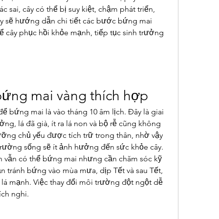
 sai, cây có thể bị suy kiệt, chậm phát triển, 
này sẽ hướng dẫn chi tiết các bước bứng mai 
 cây phục hồi khỏe mạnh, tiếp tục sinh trưởng 
bứng mai vàng thích hợp
ể bứng mai là vào tháng 10 âm lịch. Đây là giai 
g, lá đã già, ít ra lá non và bộ rễ cũng không 
ỡng chủ yếu được tích trữ trong thân, nhờ vậy 
 trường sống sẽ ít ảnh hưởng đến sức khỏe cây.
n vẫn có thể bứng mai nhưng cần chăm sóc kỹ 
n tránh bứng vào mùa mưa, dịp Tết và sau Tết, 
và lá mạnh. Việc thay đổi môi trường đột ngột dễ 
ích nghi.