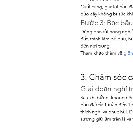
Cuối cùng, giữ lại bầu đ
bảo cây không bị sốc kh
Bước 3: Bọc bầu
Dùng bao tải nông nghiệ
đất, tránh làm bể bầu, h
đến nơi trồng.
Tham khảo thêm về:
giốn
3. Chăm sóc c
Giai đoạn nghỉ t
Sau khi bứng, không nên
bầu đất từ 1 tuần đến 1 t
thích nghi và phục hồi. Đ
sương giữ ẩm trên lá và 