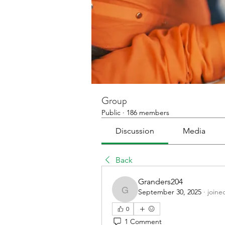
Group
Public
·
186 members
Discussion
Media
Back
Granders204
September 30, 2025
·
joine
Granders204
0
1 Comment