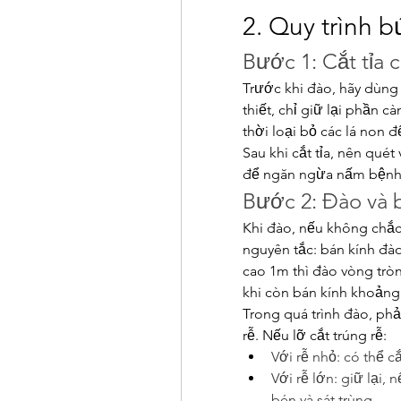
2. Quy trình 
Bước 1: Cắt tỉa c
Trước khi đào, hãy dùng
thiết, chỉ giữ lại phần 
thời loại bỏ các lá non 
Sau khi cắt tỉa, nên quét
để ngăn ngừa nấm bệnh,
Bước 2: Đào và 
Khi đào, nếu không chắc
nguyên tắc: bán kính đào
cao 1m thì đào vòng trò
khi còn bán kính khoảng 
Trong quá trình đào, phả
rễ. Nếu lỡ cắt trúng rễ:
Với rễ nhỏ: có thể c
Với rễ lớn: giữ lại,
bén và sát trùng.