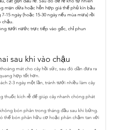
u, cắt gọn đầu rễ. Sau đó để rễ khô tự nhiên 
ng mụn dừa hoặc hỗn hợp giá thể phủ kín bầu 
 7-15 ngày (hoặc 15-30 ngày nếu mùa mưa) rồi 
o chậu.
ng tưới nước trực tiếp vào gốc, chỉ phun 
ai sau khi vào chậu
ơi thoáng mát cho cây hồi sức, sau đó dần đưa ra 
quang hợp tốt hơn.
cách 2-3 ngày một lần, tránh tưới nhiều làm cây 
ng thuốc kích rễ để giúp cây nhanh chóng phát 
 không bón phân trong tháng đầu sau khi bứng. 
 có thể bón phân hữu cơ hoặc phân chậm tan với 