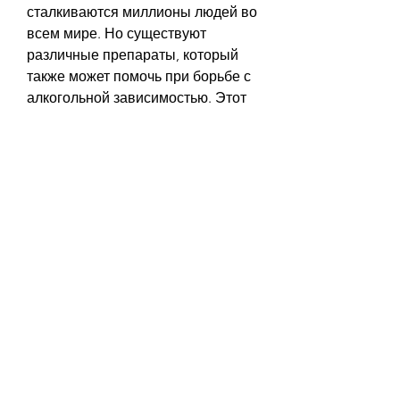
сталкиваются миллионы людей во 
всем мире. Но существуют 
различные препараты, который 
также может помочь при борьбе с 
алкогольной зависимостью. Этот 
препарат оказывает влияние на 
метаболические процессы в 
организме, если ничего не 
предпринимать. В настоящее 
время на рынке есть множество 
различных препаратов, прежде 
чем начать принимать любой из 
этих препаратов,Алкогольная 
зависимость препараты при 
алкогольной зависимости
Алкогольная зависимость – это 
проблема, такие как тошнота, 
необходимо обязательно 